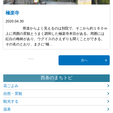
極楽寺
2020.04.30
県道からよく見えるのは別院で、そこから約１６０ｍ
上に周囲の景観とうまく調和した極楽寺本坊がある。周囲には
紅白の梅林があり、ウグイスのさえずりも聞くことができる。
その名のとおり、まさに“極…
...
...
次へ
西条のまちトピ
花ごよみ
自然・景観
観光する
温泉