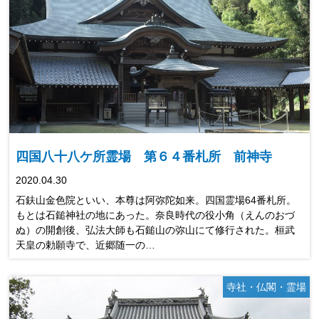
四国八十八ケ所霊場 第６４番札所 前神寺
2020.04.30
石鈇山金色院といい、本尊は阿弥陀如来。四国霊場64番札所。
もとは石鎚神社の地にあった。奈良時代の役小角（えんのおづ
ぬ）の開創後、弘法大師も石鎚山の弥山にて修行された。桓武
天皇の勅願寺で、近郷随一の…
寺社・仏閣・霊場