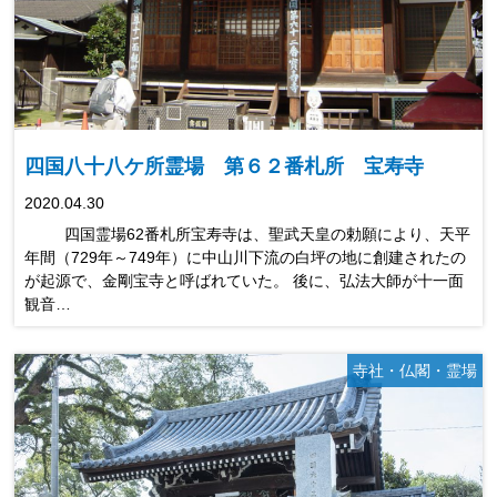
四国八十八ケ所霊場 第６２番札所 宝寿寺
2020.04.30
四国霊場62番札所宝寿寺は、聖武天皇の勅願により、天平
年間（729年～749年）に中山川下流の白坪の地に創建されたの
が起源で、金剛宝寺と呼ばれていた。 後に、弘法大師が十一面
観音…
寺社・仏閣・霊場