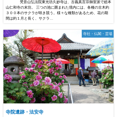
梵音山弘法院東光坊久妙寺は、古義真言宗御室派で総本
山仁和寺の末坊。 三つの池に囲まれた境内には、各種の古木約
３００本のサクラが咲き競う。様々な種類があるため、花の期
間は約１月と長く、サクラ…
寺社・仏閣・霊場
寺院遺跡・法安寺