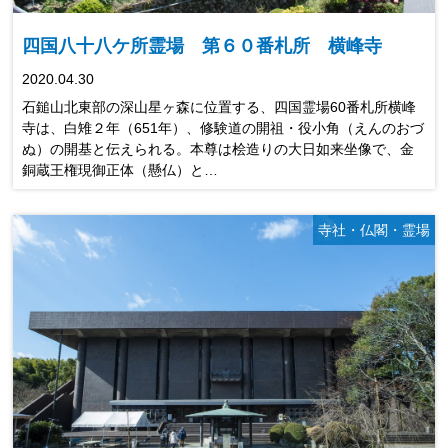
四国八十八ケ所霊場 第６０番札所 横峰寺
2020.04.30
石鎚山北東部の深山星ヶ森に位置する、四国霊場60番札所横峰
寺は、白雉２年（651年）、修験道の開祖・役小角（えんのおづ
ぬ）の開基と伝えられる。本尊は桧造りの大日如来坐像で、金
銅蔵王権現御正体（懸仏）と…
寺社・仏閣・霊場