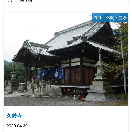
寺社・仏閣・霊場
久妙寺
2020.04.30