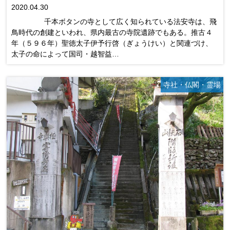
2020.04.30
千本ボタンの寺として広く知られている法安寺は、飛
鳥時代の創建といわれ、県内最古の寺院遺跡でもある。推古４
年（５９６年）聖徳太子伊予行啓（ぎょうけい）と関連づけ、
太子の命によって国司・越智益…
寺社・仏閣・霊場