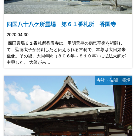
四国八十八ケ所霊場 第６１番札所 香園寺
2020.04.30
四国霊場６１番札所香園寺は、用明天皇の病気平癒を祈願し
て、聖徳太子が開創したと伝えられる古刹で、本尊は大日如来
坐像。その後、大同年間（８０６年～８１０年）に弘法大師が
中興した。 大師が来…
寺社・仏閣・霊場