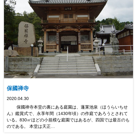
保國禅寺
2020.04.30
保國禅寺本堂の裏にある庭園は、蓬莱池泉（ほうらいちせ
ん）鑑賞式で、永享年間（1430年頃）の作庭であろうとされて
いる。830㎡ほどの小規模な庭園ではあるが、四国では最古のも
のである。 本堂は天正…