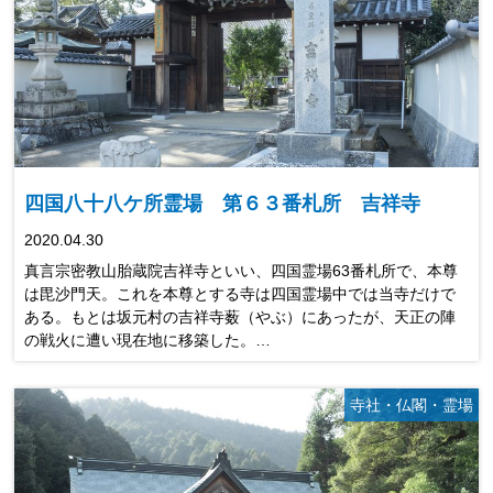
四国八十八ケ所霊場 第６３番札所 吉祥寺
2020.04.30
真言宗密教山胎蔵院吉祥寺といい、四国霊場63番札所で、本尊
は毘沙門天。これを本尊とする寺は四国霊場中では当寺だけで
ある。もとは坂元村の吉祥寺薮（やぶ）にあったが、天正の陣
の戦火に遭い現在地に移築した。…
寺社・仏閣・霊場