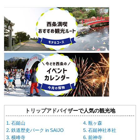
トリップアドバイザーで人気の観光地
石鎚山
瓶ヶ森
鉄道歴史パーク in SAIJO
石鎚神社本社
横峰寺
前神寺