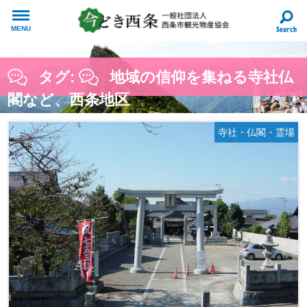
MENU
タグ:
地域の信仰を集ねる寺社仏
閣など、西条地区
寺社・仏閣・霊場