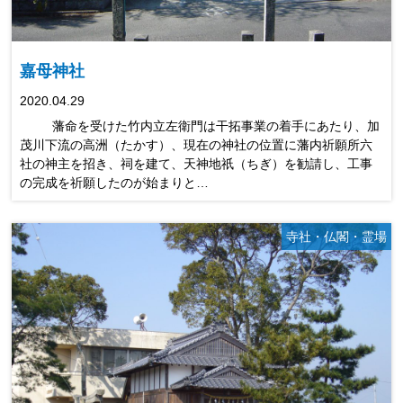
嘉母神社
2020.04.29
藩命を受けた竹内立左衛門は干拓事業の着手にあたり、加
茂川下流の高洲（たかす）、現在の神社の位置に藩内祈願所六
社の神主を招き、祠を建て、天神地祇（ちぎ）を勧請し、工事
の完成を祈願したのが始まりと…
寺社・仏閣・霊場