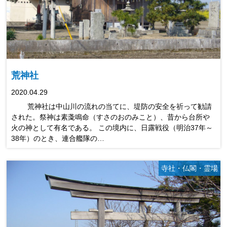
荒神社
2020.04.29
荒神社は中山川の流れの当てに、堤防の安全を祈って勧請
された。祭神は素戔鳴命（すさのおのみこと）、昔から台所や
火の神として有名である。 この境内に、日露戦役（明治37年～
38年）のとき、連合艦隊の…
寺社・仏閣・霊場