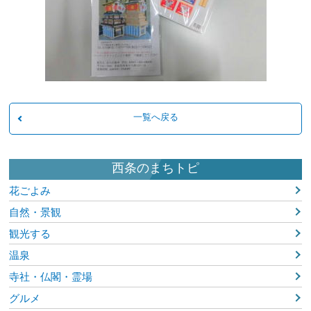
一覧へ戻る
西条のまちトピ
花ごよみ
自然・景観
観光する
温泉
寺社・仏閣・霊場
グルメ