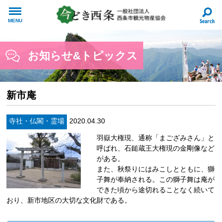
MENU
お知らせ&トピックス
新市庵
寺社・仏閣・霊場
2020.04.30
羽嶽大権現、通称「まござみさん」と
呼ばれ、石鎚蔵王大権現の金剛像など
がある。
また、秋祭りにはみこしとともに、獅
子舞が奉納される。この獅子舞は庵が
できた頃から途切れることなく続いて
おり、新市地区の大切な文化財である。