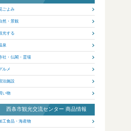
花ごよみ
自然・景観
観光する
温泉
寺社・仏閣・霊場
グルメ
宿泊施設
買い物
西条市観光交流センター 商品情報
加工食品・海産物