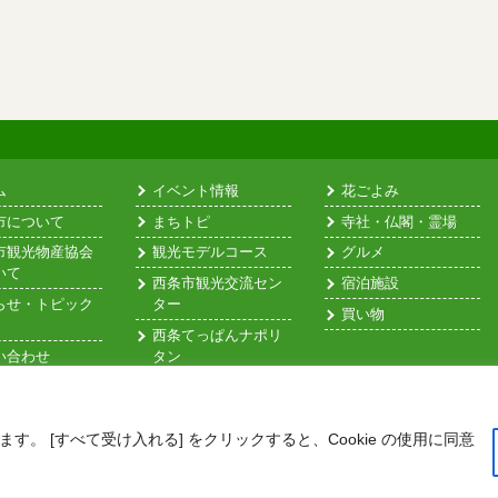
ム
イベント情報
花ごよみ
市について
まちトピ
寺社・仏閣・霊場
市観光物産協会
観光モデルコース
グルメ
いて
西条市観光交流セン
宿泊施設
らせ・トピック
ター
買い物
西条てっぱんナポリ
い合わせ
タン
情報保護方針
す。 [すべて受け入れる] をクリックすると、Cookie の使用に同意
erved.