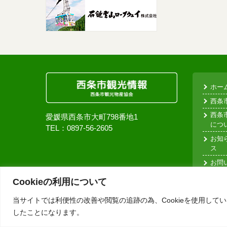
ホー
西条
西条
愛媛県西条市大町798番地1
につ
TEL：0897-56-2605
お知
ス
お問
個人
Cookieの利用について
当サイトでは利便性の改善や閲覧の追跡の為、Cookieを使用していま
したことになります。
Copyright©2018 いまどき西条 一般社団法人 西条市観光物産協会 All rights res